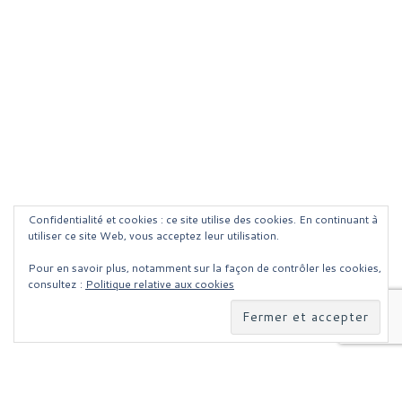
Confidentialité et cookies : ce site utilise des cookies. En continuant à
utiliser ce site Web, vous acceptez leur utilisation.
Pour en savoir plus, notamment sur la façon de contrôler les cookies,
consultez :
Politique relative aux cookies
Parcourir les articles
Article précédent
QU’EST CE QUE LE FLAT DESIGN ?