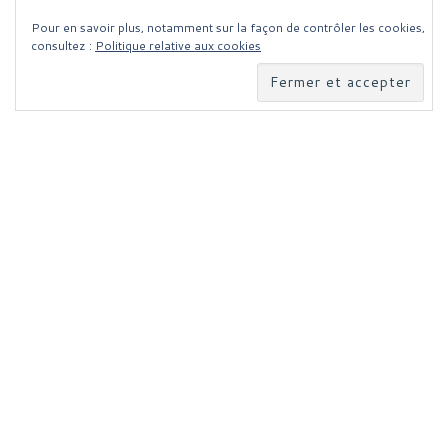
Pour en savoir plus, notamment sur la façon de contrôler les cookies,
consultez :
Politique relative aux cookies
Parcourir les articles
Article précédent
ACTIVATION
Ar
POLITIQUE DE CONFIDENTIALITÉ
Publicité