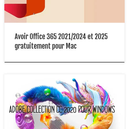
Avoir Office 365 2021/2024 et 2025
gratuitement pour Mac
La nouvelle version pour 2024, 2025 disponible ici. /!\ Pour
nous soutenir et avoir un téléchargement rapide et débridé
des fichiers que nous vous proposons mais aussi sur plein
d’hébergeurs, n’hésite pas à t’inscrire sur notre partenaire
Alldebrid ! En cliquant sur l’image ci-dessous ou en cliquant
sur ce lien […]