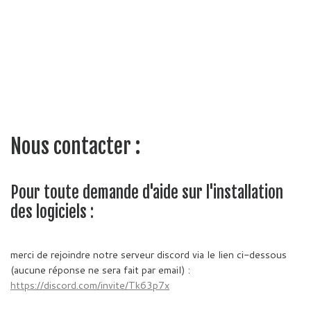
Nous contacter :
Pour toute demande d'aide sur l'installation
des logiciels :
merci de rejoindre notre serveur discord via le lien ci-dessous
(aucune réponse ne sera fait par email) :
https://discord.com/invite/Tk63p7x