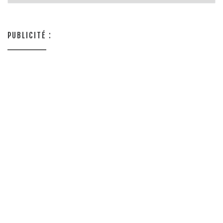
PUBLICITÉ :