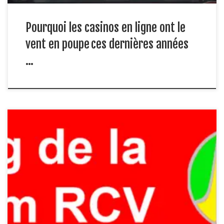
Pourquoi les casinos en ligne ont le
vent en poupe ces dernières années
…
Si au lancement d’un logiciel issu d’un dmg, votre Mac affiche
une fenêtre indiquant que le fichier est endommagé, c’est le
« Gatekeeper » qui refuse le fichier. Il suffit alors de le
désactiver temporairement ou via l’utilisation d’un dmg
spécifique. Parfois, il faudra utiliser une ligne de commande
dans Terminal pour […]