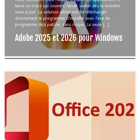
lance un crack qui souvent faisait sauter dès la moindre
mise à jour. La solution ultime est de télécharger
directement le programme d’installer avec l’exe du
programme déjà patché, sans risque. La seule […]
Adobe 2025 et 2026 pour Windows
Nous avons simplifier au maximum l’installation et la mise en
place d’une version version Office 2019, 2021 et 2024,
2025 pour Windows. Plus besoin de télécharger à part les
fichiers d’installation d’office et le crack, maintenant tout est
mise à disposition dans une seule et unique interface. Version
Mac, cliquez […]