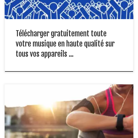
Télécharger gratuitement toute
votre musique en haute qualité sur
tous vos appareils …
Il est évident que vous n’aviez pas besoin de gadgets pour
faire le sport ! Toutefois, si vous désirez améliorer rapidement
vos performances et savoir où vous en êtes concrètement
dans votre entrainement, la montre connectée peut devenir
votre allié incontournable. Dans ce cas, comment pouvez-