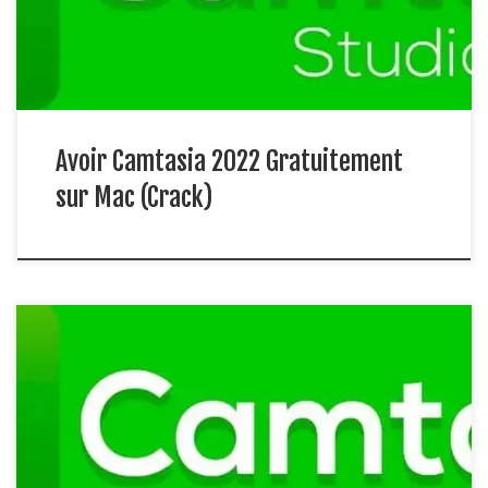
Camtasia 2022. Ce crack est destiné à Mac OS, vous pouvez
retrouvez […]
Avoir Camtasia 2022 Gratuitement
sur Mac (Crack)
Vous rêvez d’avoir Camtasia 2022 sur Windows
Gratuitement pour enregistrer votre écran ou pour du
montage vidéo ? Grâce a cet article vous allez pouvoir l’avoir
en seulement quelques étapes ! Ce crack est possible sur
Windows, vous allez avoir la dernière version de Camtasia en