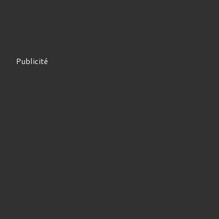
Publicité