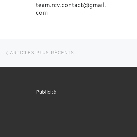
team.rcv.contact@gmail.
com
Navigation dans les articles
Articles plus récents
ARTICLES PLUS RÉCENTS
Publicité