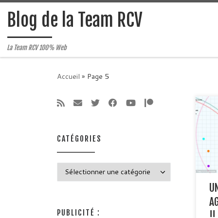
Passer au contenu
Blog de la Team RCV
La Team RCV 100% Web
Accueil
»
Page 5
Grac
appr
Chro
CATÉGORIES
prog
math
peut
Catégories
a de
« IM
U
pour
plup
A
PUBLICITÉ :
!!