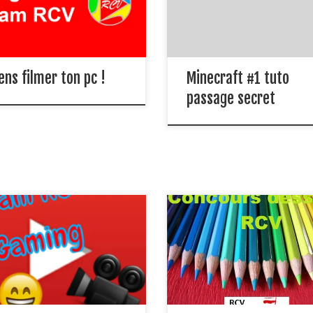
contient Shadow play :
minecraft pour faire un passag
://www.nvidia.fr/object/geforce
secret ! bonne journée bye !
le lien pour voir les jeux
atible avec Shadow play :
://www.nvidia.fr/object/geforce
ens filmer ton pc !
Minecraft #1 tuto
passage secret
evenr un
Concours dessins bonjour à tou
er pour la team
Team RCV vous propose un
concours dessin sur le thème 
Pour devenir un Gamer pour
jeux vidéos Les meilleurs dessi
eam RCV ( faire des vidéo avec
seront postés sur notre chaîne
 ) vous devez déjà vous
YouTube et sur notre blog !
rire ! Pour vous inscrire il faut
Comment participer ? _Les dat
: Envoyer un email par cet
de participations sont du same