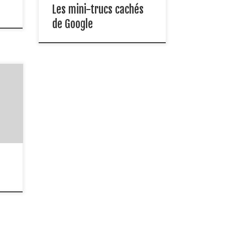
Les mini-trucs cachés
ront
de Google
 de
ien
elda
rtir
ina
ux
e