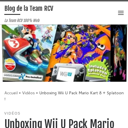
Blog de la Team RCV
Passer au contenu
Me
La Team RCV 100% Web
Accueil
»
Vidéos
»
Unboxing Wii U Pack Mario Kart 8 + Splatoon
!
VIDÉOS
Unboxing Wii U Pack Mario