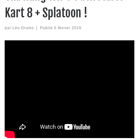
Kart 8 + Splatoon !
par
Léo Drums
|
Publié
5 février 2016