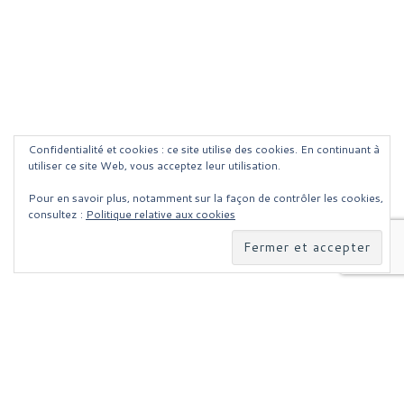
Confidentialité et cookies : ce site utilise des cookies. En continuant à
utiliser ce site Web, vous acceptez leur utilisation.
Pour en savoir plus, notamment sur la façon de contrôler les cookies,
consultez :
Politique relative aux cookies
Parcourir les articles
Article précédent
INSTALLER WINDOWS 10 SANS SUPPRIMER WINDOWS 7 / 8
RETOUR À LA LISTE DES