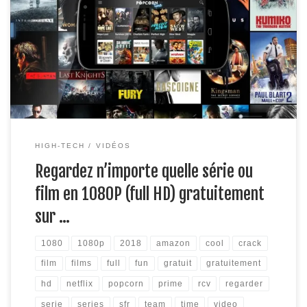
résolution sur votre pc ou votre téléphone gratuitement ?
Sachez que grâce à ce tuto vous saurez rapidement comment
faire à l’aide de PopCornTime. Étape 1: Installez
PopCornTime depuis le site officiel en cliquant ici et en
passant l’annonce, […]
HIGH-TECH
VIDÉOS
Regardez n’importe quelle série ou
film en 1080P (full HD) gratuitement
sur …
1080
1080p
2018
amazon
cool
crack
film
films
full
fun
gratuit
gratuitement
hd
netflix
popcorn
prime
rcv
regarder
serie
series
sfr
team
time
video