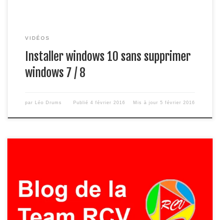
VIDÉOS
Installer windows 10 sans supprimer
windows 7 / 8
par
Léo Drums
Publié
4 février 2016
Mis à jour
5 février 2016
Regardez notre dernière vidéo StarCraft II +Loïc Drums (Loïc
D. RCV)​ VS +дlеX RCV​ Pour passer l’intro mettez la vidéo a
3:50