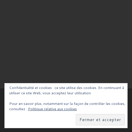
Confidentialité et cookies : ce site utilise des cookies. En continuant à
utiliser ce site Web, vous acceptez leur utilisation.
© 2026
Blog de la Team RCV
– Tous droits réservés
Pour en savoir plus, notamment sur la façon de contrôler les cookies,
Propulsé par
WP
– Réalisé avec the
Thème Customizr
consultez :
Politique relative aux cookies