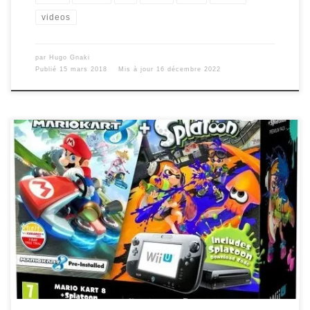
videos
par
Hugo Gnaki
Publié
15 mars 2018
Mis à jour
16 décembre 2022
Viens découvrir l’unboxing du nouveau Wii U Pack Mario Kart
8 + Splatoon ! Avec Loïc Drums.