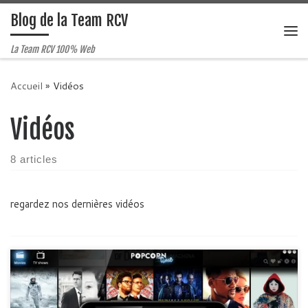
Blog de la Team RCV
Passer au contenu
Me
La Team RCV 100% Web
Accueil
»
Vidéos
Vidéos
8 articles
regardez nos dernières vidéos
Vous rêvez de regarder n’importe quelle série ou film en haute