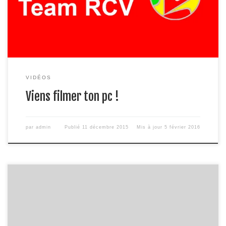
pour voir les jeux compatible avec Shadow play :
http://www.nvidia.fr/object/geforce-e…
VIDÉOS
Viens filmer ton pc !
par
admin
Publié
11 décembre 2015
Mis à jour
5 février 2016
Bonjour à tous je vous propose aujourd’hui de regarder un