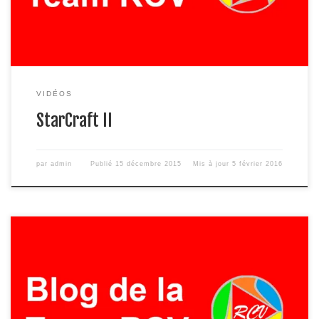
VIDÉOS
StarCraft II
par
admin
Publié
15 décembre 2015
Mis à jour
5 février 2016
Filmer son pc avec Shadow Play : Les liens : le lien pour
télécharger le logiciel (gratuit) geforce experience qui contient
Shadow play : http://www.nvidia.fr/object/geforce-e… le lien