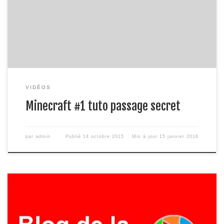
tuto minecraft pour faire un passage secret ! bonne journée
bye !
VIDÉOS
Minecraft #1 tuto passage secret
par
admin
Publié
14 octobre 2015
Mis à jour
15 janvier 2016