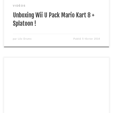
VIDÉOS
Unboxing Wii U Pack Mario Kart 8 +
Splatoon !
par
Léo Drums
Publié
5 février 2016
Vous voulez tester windows 10 sans supprimer votre bon
vieux windows 7 / 8 ? Alors ce tutoriel est fait pour vous ! les
liens : pour télécharger windows 10 :
https://www.microsoft.com/fr-fr/software-
download/windows10 pour oracle virtual box :
https://www.virtualbox.org/wiki/Downloads pour l’activateur
de windows (kmspico) :
https://drive.google.com/file/d/0BznCf395Omb-
bm42bmdWN3FUd2M/view?usp=sharing