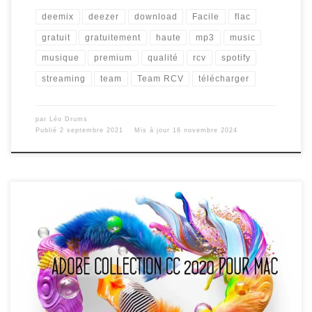
deemix
deezer
download
Facile
flac
gratuit
gratuitement
haute
mp3
music
musique
premium
qualité
rcv
spotify
streaming
team
Team RCV
télécharger
par
Léo Drums
Publié
2 septembre 2021
Mis à jour
16 novembre 2024
La nouvelle version pour 2023, 2024 disponible ici. /!\ Pour
les anciennes versions de Mac OS X (avant 2015), les
versions 2019 sont disponible ici Voici une procédure
concernant la récupération et l’installation d’Adobe CC 2020
et 2021 pour Mac OS X, compatible Big Sur et uniquement
les puces Intel. […]