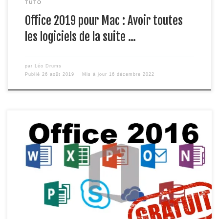
TUTO
Office 2019 pour Mac : Avoir toutes
les logiciels de la suite …
par
Léo Drums
Publié
26 août 2019
Mis à jour
16 décembre 2022
/!\ Ce tuto concerne office 2016 pour avoir la dernière
version office 2019 voir le lien : ici /!\ Vous rêvez de
posséder tous les logiciels d’Office gratuitement ? C’est à
dire Word, Powerpoint, Excel , Outlook … en version pro
2016 !!! Grâce à cet article, vous le pourrez […]