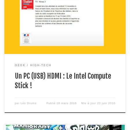
Découvrez le plus petit pc du monde un ordinateur de la taille
d’une clé USB qui se branche sur un port HDMI de votre TV
ou n’importe quel écran ! Ce petit bijou de technologie
dispose de 2 GO DE RAM (mémoire vive), 32 GO de
stockage, un processeur intel […]
GEEK
HIGH-TECH
Un PC (USB) HDMI : Le Intel Compute
Stick !
par
Léo Drums
Publié
18 mars 2016
Mis à jour
23 juin 2016