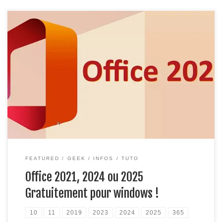
Nous avons simplifier au maximum l’installation et la mise en
place d’une version version Office 2019, 2021 et 2024,
2025 pour Windows. Plus besoin de télécharger à part les
fichiers d’installation d’office et le crack, maintenant tout est
mise à disposition dans une seule et unique interface. Version
Mac, cliquez […]
FEATURED
GEEK
INFOS
TUTO
Office 2021, 2024 ou 2025
Gratuitement pour windows !
10
11
2019
2023
2024
2025
365