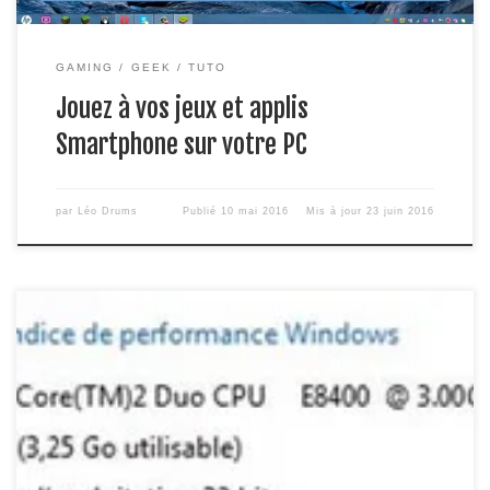
GAMING
GEEK
TUTO
Jouez à vos jeux et applis
Smartphone sur votre PC
par
Léo Drums
Publié
10 mai 2016
Mis à jour
23 juin 2016
vidéo de notre chaîne sur le sujet ! Vous rêvez de jouer à vos
jeux de WiiU préférez sur votre pc ? C’est tout a fait gratuit
et légal du moment que vous possédez le jeu WiiU au quel
vous voulez jouer sur pc. Les requis : avoir un […]