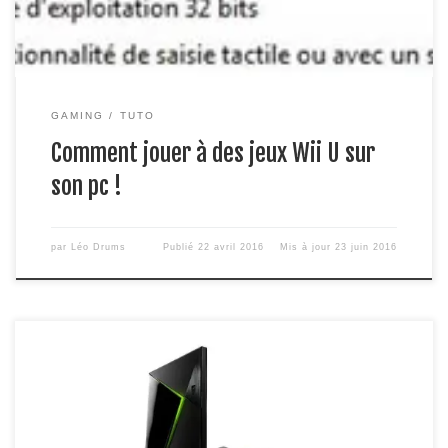
GAMING
TUTO
Comment jouer à des jeux Wii U sur
son pc !
par
Léo Drums
Publié
22 avril 2016
Mis à jour
23 juin 2016
La NVIDIA SHIELD TV est une véritable box TV qui allie
parfaitement console de jeux, lecteur dvd et service TV
comme des applis de streaming en 4K. Une qualité graphique