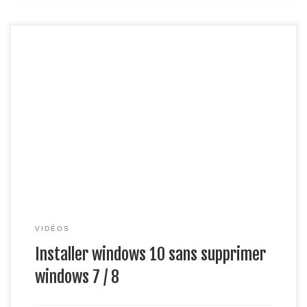
Vous voulez tester windows 10 sans supprimer votre bon
vieux windows 7 / 8 ? Alors ce tutoriel est fait pour vous ! les
liens : pour télécharger windows 10 :
https://www.microsoft.com/fr-fr/software-
download/windows10 pour oracle virtual box :
https://www.virtualbox.org/wiki/Downloads pour l’activateur
de windows (kmspico) :
https://drive.google.com/file/d/0BznCf395Omb-
bm42bmdWN3FUd2M/view?usp=sharing
VIDÉOS
Installer windows 10 sans supprimer
windows 7 / 8