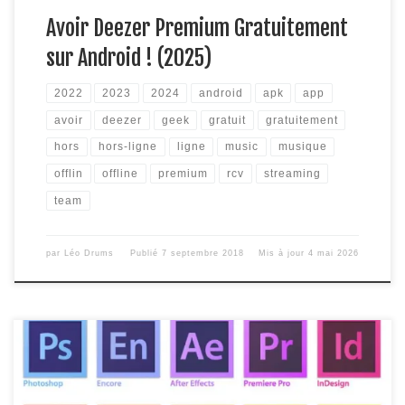
Avoir Deezer Premium Gratuitement
sur Android ! (2025)
2022
2023
2024
android
apk
app
avoir
deezer
geek
gratuit
gratuitement
hors
hors-ligne
ligne
music
musique
offlin
offline
premium
rcv
streaming
team
par
Léo Drums
Publié
7 septembre 2018
Mis à jour
4 mai 2026
Vous rêvez de posséder tous les logiciels d’Adobe