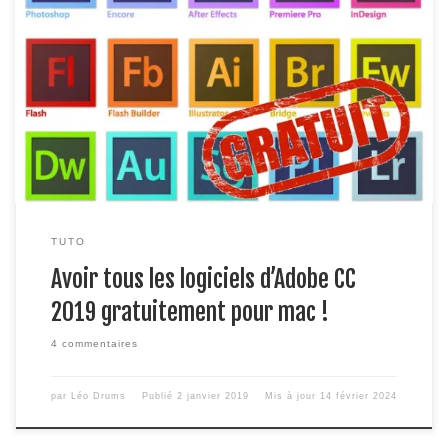
/!\ Nouvel version de cet article pour Adobe 2020 ici
ATTENTION : tutoriel obsolète pour les versions récente de
Mac OS (ne fonctionne pas pour les version après 10.14
Mojave et ulterieurs). Si vous avez une version avant la 10.14
(Mojave) vous pouvez suivre la suite de cet article sinon […]
TUTO
Avoir tous les logiciels d’Adobe CC
2019 gratuitement pour mac !
4 commentaires
par
Léo Drums
Publié
2 janvier 2019
Mis à jour
14 février 2024