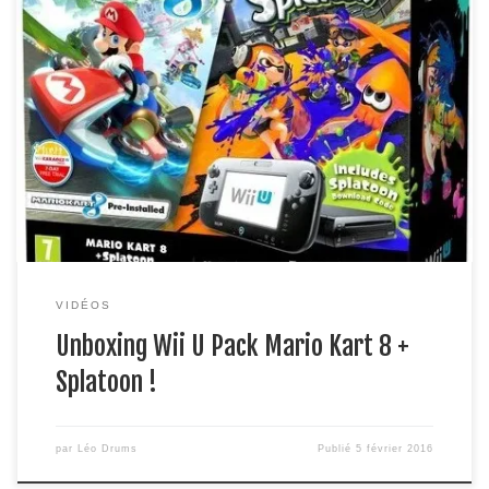
Viens découvrir l’unboxing du nouveau Wii U Pack Mario Kart
8 + Splatoon ! Avec Loïc Drums.
VIDÉOS
Unboxing Wii U Pack Mario Kart 8 +
Splatoon !
par
Léo Drums
Publié
5 février 2016