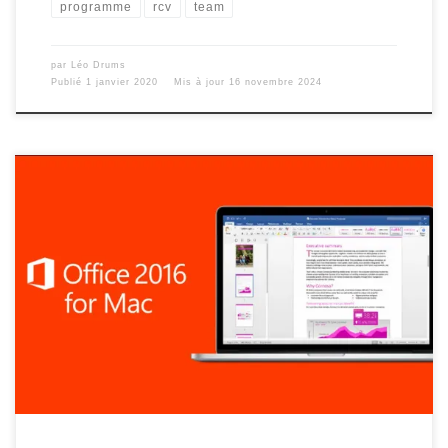
programme
rcv
team
par
Léo Drums
Publié
1 janvier 2020
Mis à jour
16 novembre 2024
Vous rêvez d’avoir toute la suite Office gratuitement, c’est a
dire Word, PowerPoint, Excel, etc. Sur votre Mac / MacBook
? Vous allez pouvoir le faire très simplement et rapidement
dans cet article ! Selon les versions de Mac OS X, la version
2019 fonctionnera parfaitement sur un ancien mac […]