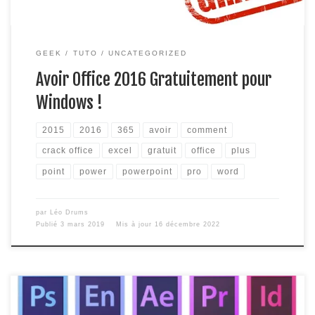
GEEK
TUTO
UNCATEGORIZED
Avoir Office 2016 Gratuitement pour
Windows !
2015
2016
365
avoir
comment
crack office
excel
gratuit
office
plus
point
power
powerpoint
pro
word
par
Léo Drums
Publié
3 mars 2019
Mis à jour
16 décembre 2022