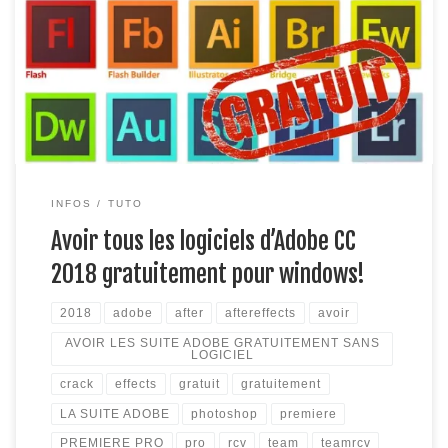
gratuitement ? C’est à dire Photoshop, Première pro, After
Effects, Dreamweaver… en version CC2018 !!! Grâce à cet
article vous le pourrez désormais ! (crack) version mac : ici
Étape 1: Téléchargez ce dossier: ici qui permettra de cracker
tous les logiciels […]
INFOS
TUTO
Avoir tous les logiciels d’Adobe CC
2018 gratuitement pour windows!
2018
adobe
after
aftereffects
avoir
AVOIR LES SUITE ADOBE GRATUITEMENT SANS
LOGICIEL
crack
effects
gratuit
gratuitement
LA SUITE ADOBE
photoshop
premiere
PREMIERE PRO
pro
rcv
team
teamrcv