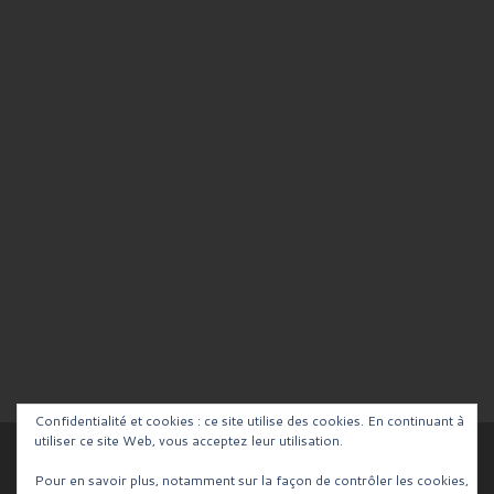
Confidentialité et cookies : ce site utilise des cookies. En continuant à
utiliser ce site Web, vous acceptez leur utilisation.
© 2026
Blog de la Team RCV
– Tous droits réservés
Pour en savoir plus, notamment sur la façon de contrôler les cookies,
Propulsé par
WP
– Réalisé avec the
Thème Customizr