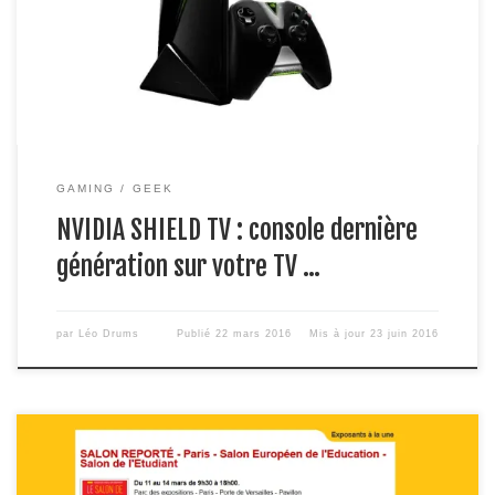
de jeux vidéo optimal signée NVDIA. Vous aurez tous les
avantages d’un appareil Android avec toutes vos applications
favorites comme […]
GAMING
GEEK
NVIDIA SHIELD TV : console dernière
génération sur votre TV …
par
Léo Drums
Publié
22 mars 2016
Mis à jour
23 juin 2016