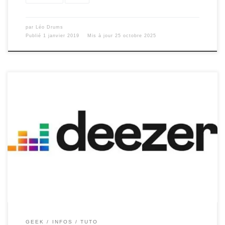
par
Léo Drums
Publié
1 janvier 2019
Mis à jour
25 octobre 2025
Vous rêvez d’avoir Deezer Premium Gratuitement sur votre
Android avec le mode hors ligne ? Vous êtes sur le bon
tutoriel, suivez les étapes ci-dessous et en quelques minutes
vous aurez Deezer avec le mode premium ! Version Spotify,
cliquez ici Ce qu’apporte le premium de Deezer : Qualité […]
GEEK
INFOS
TUTO