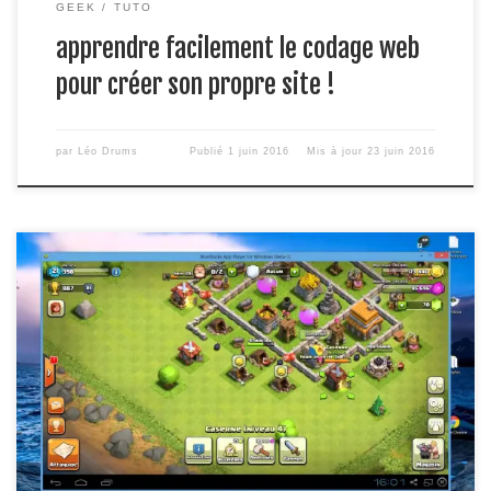
GEEK
TUTO
apprendre facilement le codage web
pour créer son propre site !
par
Léo Drums
Publié
1 juin 2016
Mis à jour
23 juin 2016
Vous n’avez pas de smartphone ou vous voulez tout
simplement jouer à vos jeux sur votre pc alors découvrez
Bluestacks. Le lien pour le télécharger : ici ce logiciel est un
émulateur androïd pour pc gratuit tant que vous télécharger
les jeux sponsorisées par le logiciel, sinon il faudra prévoir […]