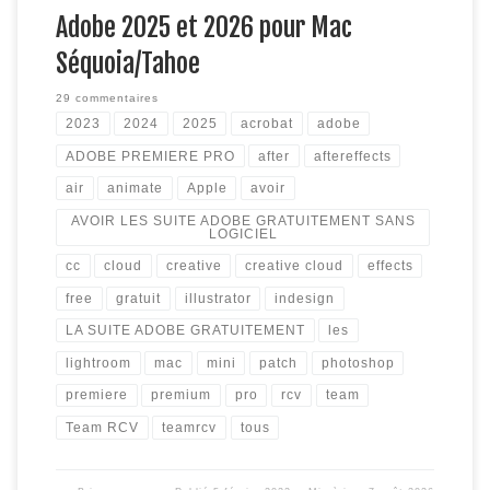
Adobe 2025 et 2026 pour Mac
Séquoia/Tahoe
29 commentaires
2023
2024
2025
acrobat
adobe
ADOBE PREMIERE PRO
after
aftereffects
air
animate
Apple
avoir
AVOIR LES SUITE ADOBE GRATUITEMENT SANS
LOGICIEL
cc
cloud
creative
creative cloud
effects
free
gratuit
illustrator
indesign
LA SUITE ADOBE GRATUITEMENT
les
lightroom
mac
mini
patch
photoshop
premiere
premium
pro
rcv
team
Team RCV
teamrcv
tous