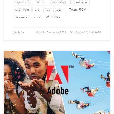
lightroom
patch
photoshop
premiere
premium
pro
rcv
team
Team RCV
teamrcv
tous
Windows
par
Brice
Publié
15 octobre 2023
Mis à jour
23 avril 2026
Nous venons de mettre en ligne un nouveau tutoriel pour les
versions 2024 (accessible gratuitement) et pour les versions
2025 (destinés aux contributeurs).Pour plus d’informations :
https://team-rcv.xyz/infos/adobe-cc-windows-2024-
2025/ Comme la plupart ont pu le constater, la complexité de
Creative Cloud fait qu’il devient difficile de réaliser un crack
universel pour Windows. […]