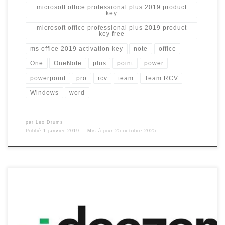
microsoft office professional plus 2019 product
key
microsoft office professional plus 2019 product
key free
ms office 2019 activation key
note
office
One
OneNote
plus
point
power
powerpoint
pro
rcv
team
Team RCV
Windows
word
par
Léo Drums
Publié
1 janvier 2019
Mis à jour
25 octobre 2025
Vous rêvez d’avoir Deezer Premium Gratuitement sur votre
Android avec le mode hors ligne ? Vous êtes sur le bon