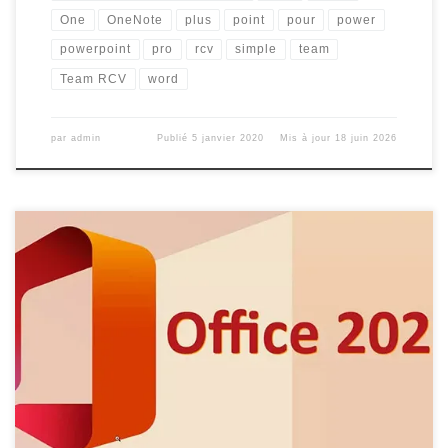
One
OneNote
plus
point
pour
power
powerpoint
pro
rcv
simple
team
Team RCV
word
par
admin
Publié
5 janvier 2020
Mis à jour
18 juin 2026
Nous avons simplifier au maximum l’installation et la mise en
place d’une version version Office 2019, 2021 et 2024,
2025 pour Windows. Plus besoin de télécharger à part les
fichiers d’installation d’office et le crack, maintenant tout est
mise à disposition dans une seule et unique interface. Version
Mac, cliquez […]