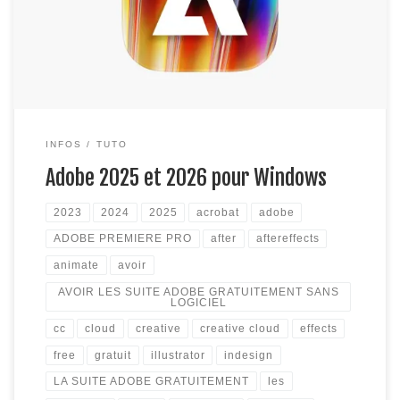
solution ultime est de télécharger directement le programme
d’installer avec l’exe du programme déjà patché, sans risque.
La seule […]
INFOS
TUTO
Adobe 2025 et 2026 pour Windows
2023
2024
2025
acrobat
adobe
ADOBE PREMIERE PRO
after
aftereffects
animate
avoir
AVOIR LES SUITE ADOBE GRATUITEMENT SANS
LOGICIEL
cc
cloud
creative
creative cloud
effects
free
gratuit
illustrator
indesign
LA SUITE ADOBE GRATUITEMENT
les