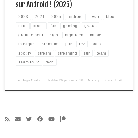
sur Android ! (2025)
2023
2024
2025
android
avoir
blog
cool
crack
fun
gaming
gratuit
gratuitement
high
high-tech
music
musique
premium
pub
rcv
sans
spotify
stream
streaming
sur
team
Team RCV
tech
par
Hugo Gnaki
Publié
26 janvier 2018
Mis à jour
4 mai 2026