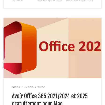
par
Brice
Publié
5 février 2022
Mis à jour
7 août 2026
Vous rêvez d’avoir toute la suite Office gratuitement, c’est a
dire Word, PowerPoint, Excel, etc. Sur votre Mac / MacBook
? Vous allez pouvoir le faire très simplement et rapidement
dans cet article ! Version Windows, cliquez ici Si vous
cherchez le tutoriel pour la version 2016 (obsolète), cliquez
sur […]
GEEK
INFOS
TUTO
Avoir Office 365 2021/2024 et 2025
gratuitement pour Mac