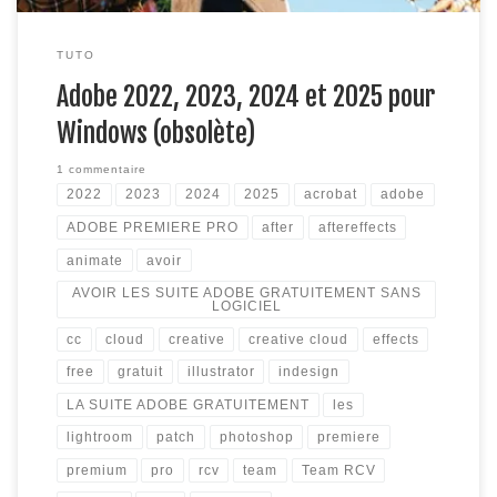
TUTO
Adobe 2022, 2023, 2024 et 2025 pour
Windows (obsolète)
1 commentaire
2022
2023
2024
2025
acrobat
adobe
ADOBE PREMIERE PRO
after
aftereffects
animate
avoir
AVOIR LES SUITE ADOBE GRATUITEMENT SANS
LOGICIEL
cc
cloud
creative
creative cloud
effects
free
gratuit
illustrator
indesign
LA SUITE ADOBE GRATUITEMENT
les
lightroom
patch
photoshop
premiere
premium
pro
rcv
team
Team RCV