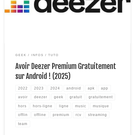
tutoriel, suivez les étapes ci-dessous et en quelques minutes
vous aurez Deezer avec le mode premium ! Version Spotify,
cliquez ici Ce qu’apporte le premium de Deezer : Qualité […]
GEEK
INFOS
TUTO
Avoir Deezer Premium Gratuitement
sur Android ! (2025)
2022
2023
2024
android
apk
app
avoir
deezer
geek
gratuit
gratuitement
hors
hors-ligne
ligne
music
musique
offlin
offline
premium
rcv
streaming
team