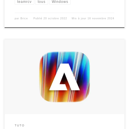
teamrcv
tous
Windows
par
Brice
Publié
20 octobre 2022
Mis à jour
16 novembre 2024
Voici la toute nouvelle procédure concernant la récupération et
l’installation d’Adobe 2025 et 2026 pour Mac OS X,
compatible Sonoma, Séquoia et Tahoe. Un récapitulatif sera
indiqué plus bas dans le tuto, au niveau de la partie Faq ainsi
que les anciennes versions 2024. Version pour Windows,
cliquez ici. Dans […]
TUTO