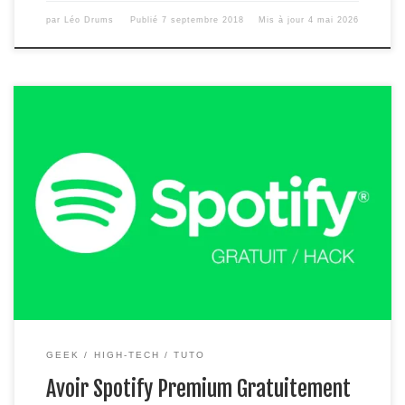
par
Léo Drums
Publié
7 septembre 2018
Mis à jour
4 mai 2026
Je vous conseil personnellement de jeter un œil à ces
alternatives si le crack ne fonctionne plus : Version Deezer,
cliquez ici Version Youtube Music, cliquez ici Vous rêvez de
posséder un compte Spotify Premium gratuitement pour
pouvoir écouter n’importe quelle musique quand et ou vous
voulez ? […]
GEEK
HIGH-TECH
TUTO
Avoir Spotify Premium Gratuitement