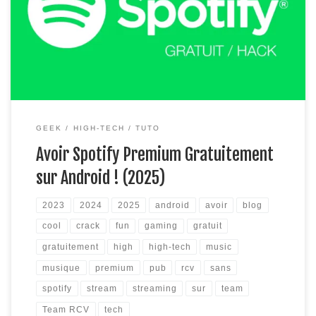
cliquez ici Version Youtube Music, cliquez ici Vous rêvez de
posséder un compte Spotify Premium gratuitement pour
pouvoir écouter n’importe quelle musique quand et ou vous
voulez ? […]
GEEK
HIGH-TECH
TUTO
Avoir Spotify Premium Gratuitement
sur Android ! (2025)
2023
2024
2025
android
avoir
blog
cool
crack
fun
gaming
gratuit
gratuitement
high
high-tech
music
musique
premium
pub
rcv
sans
spotify
stream
streaming
sur
team
Team RCV
tech