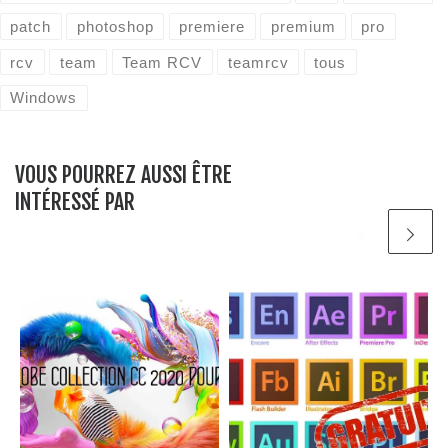
patch
photoshop
premiere
premium
pro
rcv
team
Team RCV
teamrcv
tous
Windows
VOUS POURREZ AUSSI ÊTRE
INTÉRESSÉ PAR