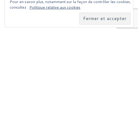
Pour en savoir plus, notamment sur la façon de contrôler les cookies,
consultez :
Politique relative aux cookies
Parcourir les articles
Article précédent
ADOBE 2022, 2023, 2024 ET 2025 POUR WINDOWS (OBSOLÈTE)
RETOUR À LA LISTE DES
Ar
POURQUOI LES CASINOS EN LIGNE ONT LE VENT EN POUPE CES DERNIÈRES ANNÉES ?
Publicité