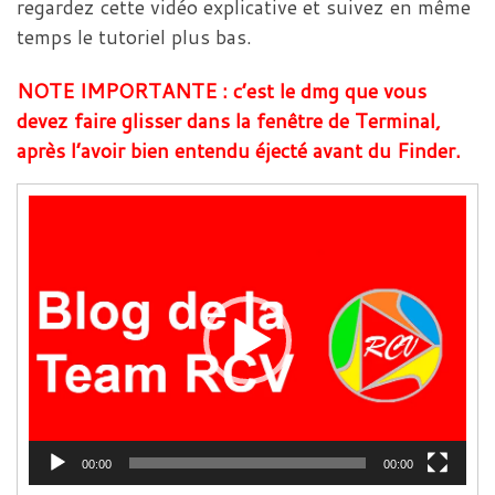
regardez cette vidéo explicative et suivez en même
temps le tutoriel plus bas.
NOTE IMPORTANTE : c’est le dmg que vous
devez faire glisser dans la fenêtre de Terminal,
après l’avoir bien entendu éjecté avant du Finder.
Lecteur
vidéo
00:00
00:00