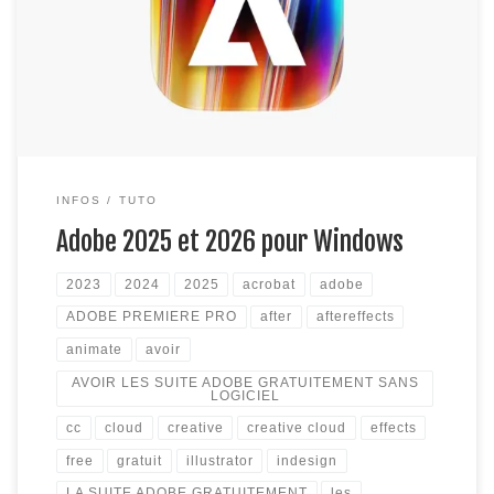
crack qui souvent faisait sauter dès la moindre mise à jour. La
solution ultime est de télécharger directement le programme
d’installer avec l’exe du programme déjà patché, sans risque.
La seule […]
INFOS
TUTO
Adobe 2025 et 2026 pour Windows
2023
2024
2025
acrobat
adobe
ADOBE PREMIERE PRO
after
aftereffects
animate
avoir
AVOIR LES SUITE ADOBE GRATUITEMENT SANS
LOGICIEL
cc
cloud
creative
creative cloud
effects
free
gratuit
illustrator
indesign
LA SUITE ADOBE GRATUITEMENT
les