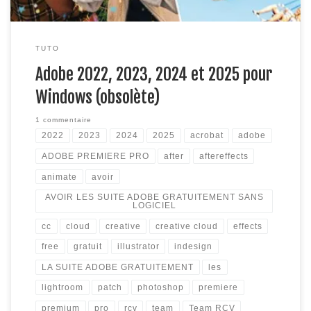
TUTO
Adobe 2022, 2023, 2024 et 2025 pour
Windows (obsolète)
1 commentaire
2022
2023
2024
2025
acrobat
adobe
ADOBE PREMIERE PRO
after
aftereffects
animate
avoir
AVOIR LES SUITE ADOBE GRATUITEMENT SANS
LOGICIEL
cc
cloud
creative
creative cloud
effects
free
gratuit
illustrator
indesign
LA SUITE ADOBE GRATUITEMENT
les
lightroom
patch
photoshop
premiere
premium
pro
rcv
team
Team RCV