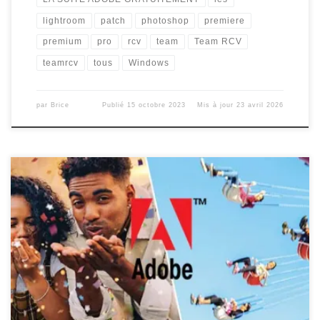
lightroom
patch
photoshop
premiere
premium
pro
rcv
team
Team RCV
teamrcv
tous
Windows
par
Brice
Publié
15 octobre 2023
Mis à jour
23 avril 2026
Nous venons de mettre en ligne un nouveau tutoriel pour les
versions 2024 (accessible gratuitement) et pour les versions
2025 (destinés aux contributeurs).Pour plus d’informations :
https://team-rcv.xyz/infos/adobe-cc-windows-2024-
2025/ Comme la plupart ont pu le constater, la complexité de
Creative Cloud fait qu’il devient difficile de réaliser un crack
universel pour Windows. […]