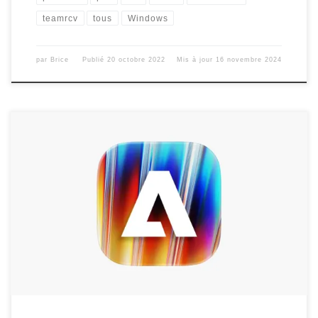
teamrcv
tous
Windows
par
Brice
Publié
20 octobre 2022
Mis à jour
16 novembre 2024
Voici la toute nouvelle procédure concernant la récupération et
l’installation d’Adobe 2025 et 2026 pour Mac OS X,
compatible Sonoma, Séquoia et Tahoe. Un récapitulatif sera
indiqué plus bas dans le tuto, au niveau de la partie Faq ainsi
que les anciennes versions 2024. Version pour Windows,
cliquez ici. Dans […]