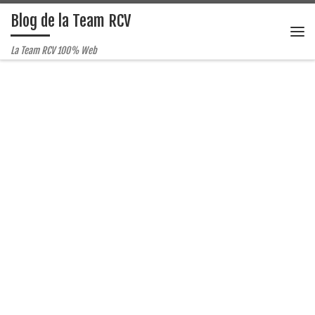
Blog de la Team RCV
Passer au contenu
Me
La Team RCV 100% Web