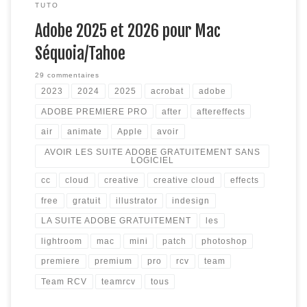
TUTO
Adobe 2025 et 2026 pour Mac
Séquoia/Tahoe
29 commentaires
2023
2024
2025
acrobat
adobe
ADOBE PREMIERE PRO
after
aftereffects
air
animate
Apple
avoir
AVOIR LES SUITE ADOBE GRATUITEMENT SANS
LOGICIEL
cc
cloud
creative
creative cloud
effects
free
gratuit
illustrator
indesign
LA SUITE ADOBE GRATUITEMENT
les
lightroom
mac
mini
patch
photoshop
premiere
premium
pro
rcv
team
Team RCV
teamrcv
tous