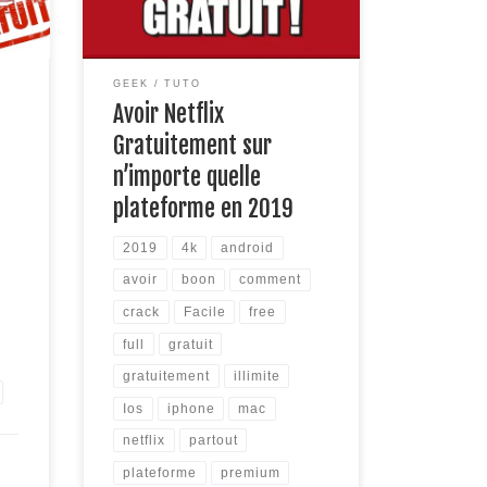
 dire
à notre crack simple et rapide à
look
appliquer! Étape 1: Récupérez
ce à
des coordonnées bancaires valides
virtuelle, en téléchargeant
GEEK
TUTO
l’application Boon (gratuite sur
Avoir Netflix
Play store et l’App Store). (pour
passer […]
Gratuitement sur
n’importe quelle
plateforme en 2019
2019
4k
android
avoir
boon
comment
crack
Facile
free
full
gratuit
gratuitement
illimite
Ios
iphone
mac
netflix
partout
plateforme
premium