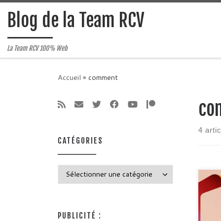
Passer au contenu
Blog de la Team RCV
La Team RCV 100% Web
Accueil
»
comment
co
4 arti
CATÉGORIES
Catégories
Vous
Offi
Word
votr
PUBLICITÉ :