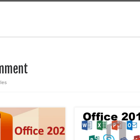
mment
cles
 rêvez d’avoir toute la suite
/!\ Ce tuto concerne office 20
ce gratuitement, c’est a dire
pour avoir la dernière version o
, PowerPoint, Excel, etc. Sur
2019 voir le lien : ici /!\ Vous 
e Mac / MacBook ? Vous allez
de posséder tous les logiciels