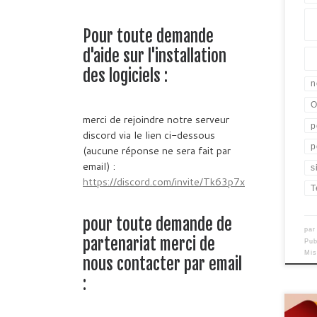
Pour toute demande
d'aide sur l'installation
des logiciels :
n
O
merci de rejoindre notre serveur
p
discord via le lien ci-dessous
p
(aucune réponse ne sera fait par
email) :
s
https://discord.com/invite/Tk63p7x
T
pour toute demande de
pa
partenariat merci de
Pub
Mis
nous contacter par email
:
Nous