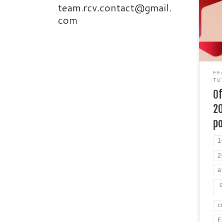
team.rcv.contact@gmail.
l’in
d’un
com
202
Wind
télé
d’in
main
FE
disp
TU
uniq
Of
cliq
2
p
1
2
a
c
F