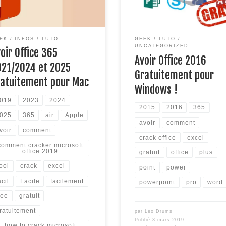
oir le faire très simplement et
d’Office gratuitement ? C’est à
dement dans cet article !
Word, Powerpoint, Excel , Out
ion Windows, cliquez ici Si
… en version pro 2016 !!! Grâ
 cherchez le tutoriel pour la
cet article, vous le pourrez […]
EK
INFOS
TUTO
GEEK
TUTO
ion 2016 (obsolète), cliquez
UNCATEGORIZED
oir Office 365
[…]
Avoir Office 2016
021/2024 et 2025
Gratuitement pour
ratuitement pour Mac
Windows !
019
2023
2024
2015
2016
365
025
365
air
Apple
avoir
comment
voir
comment
crack office
excel
comment cracker microsoft
office 2019
gratuit
office
plus
ool
crack
excel
point
power
acil
Facile
facilement
powerpoint
pro
word
ree
gratuit
ratuitement
par
Léo Drums
Publié
3 mars 2019
how to crack microsoft