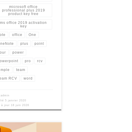
microsoft office
professional plus 2019
product key free
ms office 2019 activation
key
ote
office
One
neNote
plus
point
our
power
owerpoint
pro
rcv
imple
team
eam RCV
word
r
admin
lié
5 janvier 2020
 à jour
18 juin 2026
 avons simplifier au maximum