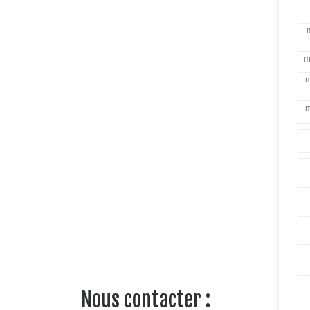
m
m
m
Nous contacter :