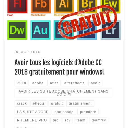
Effects, Dreamweaver… en version CC2018 !!! Grâce à cet
article vous le pourrez désormais ! (crack) version mac : ici
Étape 1: Téléchargez ce dossier: ici qui permettra de cracker
tous les logiciels […]
INFOS
TUTO
Avoir tous les logiciels d’Adobe CC
2018 gratuitement pour windows!
2018
adobe
after
aftereffects
avoir
AVOIR LES SUITE ADOBE GRATUITEMENT SANS
LOGICIEL
crack
effects
gratuit
gratuitement
LA SUITE ADOBE
photoshop
premiere
PREMIERE PRO
pro
rcv
team
teamrcv