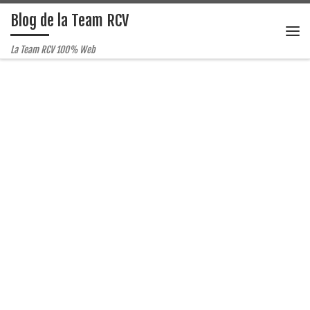
Blog de la Team RCV
Passer au contenu
Me
La Team RCV 100% Web