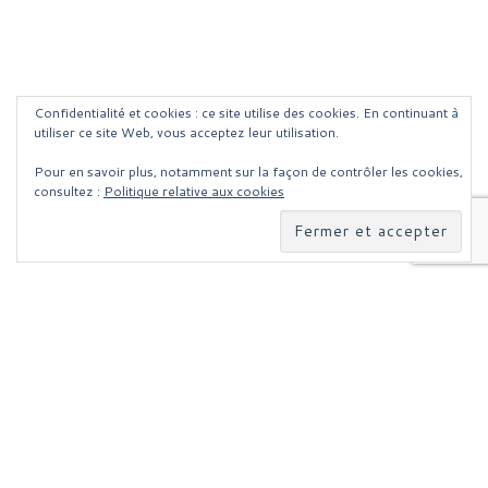
Confidentialité et cookies : ce site utilise des cookies. En continuant à
utiliser ce site Web, vous acceptez leur utilisation.
Pour en savoir plus, notamment sur la façon de contrôler les cookies,
consultez :
Politique relative aux cookies
Parcourir les articles
Article précédent
MEILLEURE CONFIGURATION PC DE JEUX POUR 800 EUROS !
RETOUR À LA LISTE DES
Ar
QUEL EST L’IMPACT DU MARKETING SENSORIEL DANS LA STRATÉGIE DE DÉVELOPPEMENT D’UNE ENSEIGNE ?