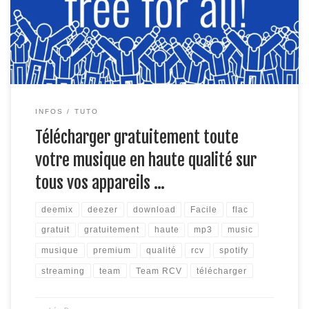
compte Deezer Pour cela il faudra au préalable vous créer
gratuitement un compte deezer afin […]
INFOS
TUTO
Télécharger gratuitement toute
votre musique en haute qualité sur
tous vos appareils …
deemix
deezer
download
Facile
flac
gratuit
gratuitement
haute
mp3
music
musique
premium
qualité
rcv
spotify
streaming
team
Team RCV
télécharger