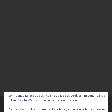
Confidentialité et cookies : ce site utilise des cookies. En continuant à
utiliser ce site Web, vous acceptez leur utilisation.
© 2026
Blog de la Team RCV
– Tous droits réservés
Pour en savoir plus, notamment sur la façon de contrôler les cookies,
Propulsé par
WP
– Réalisé avec the
Thème Customizr