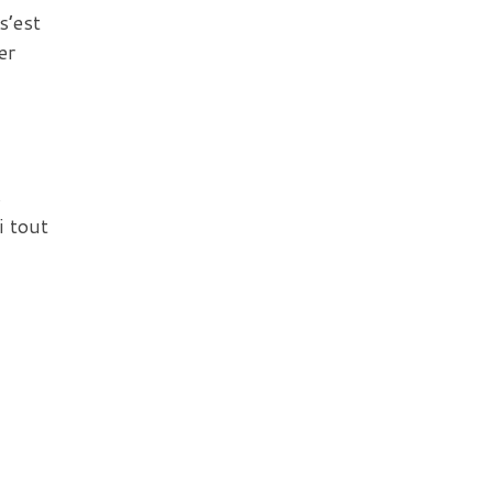
s’est
er
s
i tout