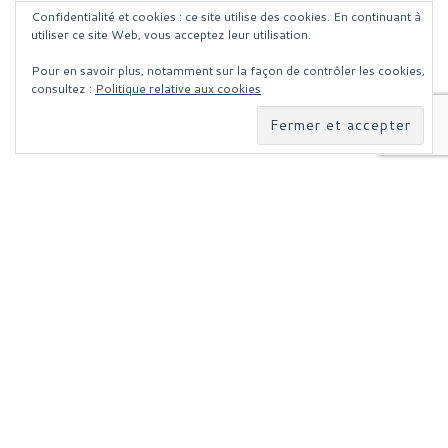
Confidentialité et cookies : ce site utilise des cookies. En continuant à
utiliser ce site Web, vous acceptez leur utilisation.
Pour en savoir plus, notamment sur la façon de contrôler les cookies,
consultez :
Politique relative aux cookies
Parcourir les articles
Article précédent
APPRENDRE FACILEMENT LE CODAGE WEB POUR CRÉER SON PROPRE SITE !
RETOUR À LA LISTE DES
Ar
APPLE VOUS OFFRE 200 000 DOLLARS SI VOUS TROUVER UN BUG !