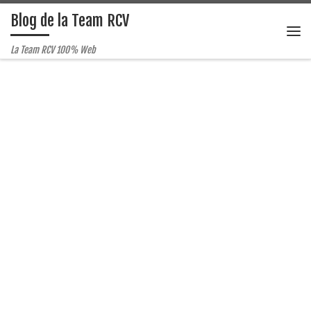
Blog de la Team RCV
Passer au contenu
Me
La Team RCV 100% Web