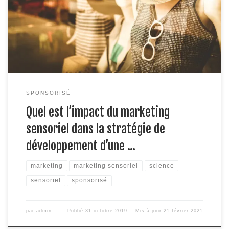
marketing sensoriel offre notamment d’excellentes possibilités
pour atteindre ces objectifs. Découvrez ici l’impact de ce type
de marketing sur le développement d’une enseigne physique !
Qu’est-ce […]
SPONSORISÉ
Quel est l’impact du marketing
sensoriel dans la stratégie de
développement d’une …
marketing
marketing sensoriel
science
sensoriel
sponsorisé
par
admin
Publié
31 octobre 2019
Mis à jour
21 février 2021