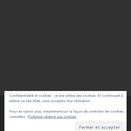
Confidentialité et cookies : ce site utilise des cookies. En continuant à
utiliser ce site Web, vous acceptez leur utilisation.
© 2026
Blog de la Team RCV
– Tous droits réservés
Pour en savoir plus, notamment sur la façon de contrôler les cookies,
Propulsé par
WP
– Réalisé avec the
Thème Customizr
consultez :
Politique relative aux cookies